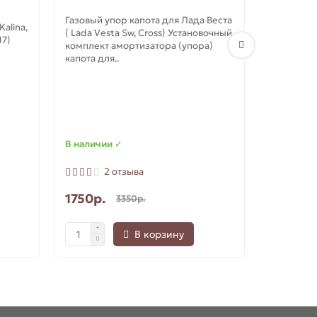
Газовый упор капота для Лада Веста
alina,
( Lada Vesta Sw, Cross) Установочный
Газовый 
17)
комплект амортизатора (упора)
Гранта ( 
капота для..
Datsun)
Газовый у
Гранта ( L
Datsun) У
амортизат
В наличии ✓
В наличи
2 отзыва
2
1750р.
2440р.
3350р.
В корзину