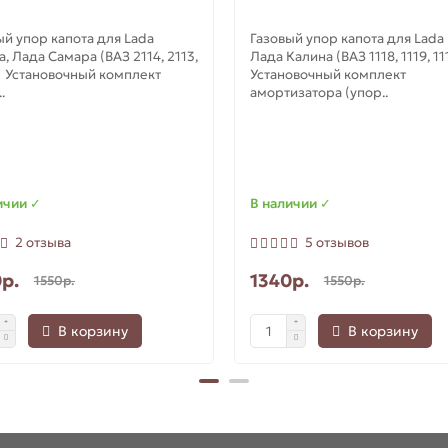
ый упор капота для Lada
Газовый упор капота для Lada K
, Лада Самара (ВАЗ 2114, 2113,
Лада Калина (ВАЗ 1118, 1119, 11
 Установочный комплект
Установочный комплект
.
амортизатора (упор..
ичии ✓
В наличии ✓
2 отзыва
5 отзывов
р.
1340р.
1550р.
1550р.
В корзину
В корзину