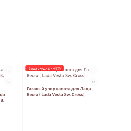
Ваша скидка: - 48%
Ваша скид
Газовый упор капота для Лада
ada
Веста ( Lada Vesta Sw, Cross)
18,