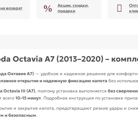
Акции, скидки,
Опт
 на возврат
подарки
кли
a Octavia A7 (2013–2020) – компл
ода Октавия А7)
— удобное и надежное решение для комфортн
плавное открытие и надежную фиксацию капота
без использо
 Octavia III (A7)
, поэтому установка выполняется
без сверлени
т всего
10–15 минут
. Подробная инструкция по установке прила
ытие и закрытие капота, предотвращают резкие удары и снижа
м и безопасным
.