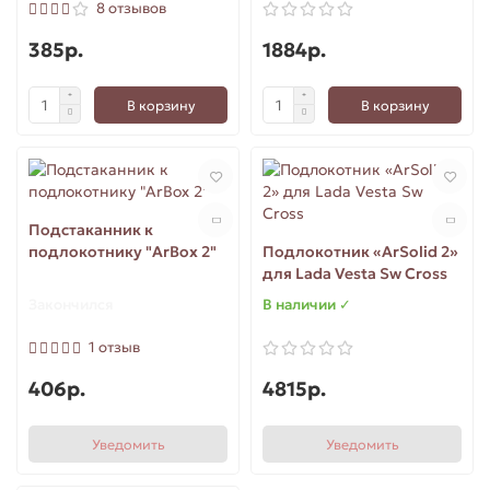
8 отзывов
385р.
1884р.
В корзину
В корзину
Подстаканник к
подлокотнику "ArBox 2"
Подлокотник «ArSolid 2»
для Lada Vesta Sw Cross
Закончился
В наличии ✓
1 отзыв
406р.
4815р.
Уведомить
Уведомить