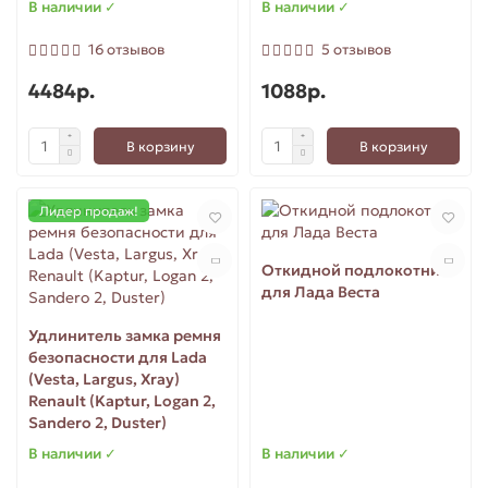
В наличии ✓
В наличии ✓
для Ларгус (Largus)
16 отзывов
5 отзывов
4484р.
1088р.
для Приора (Priora)
В корзину
В корзину
Лидер продаж!
Откидной подлокотник
для Лада Веста
Удлинитель замка ремня
безопасности для Lada
(Vesta, Largus, Xray)
Renault (Kaptur, Logan 2,
Sandero 2, Duster)
В наличии ✓
В наличии ✓