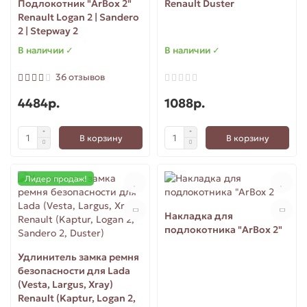
Подлокотник "ArBox 2"
Renault Duster
Renault Logan 2 | Sandero
для Ларгус (Largus)
2 | Stepway 2
В наличии ✓
В наличии ✓
для Приора (Priora)
36 отзывов
4484р.
1088р.
В корзину
В корзину
Лидер продаж!
Накладка для
подлокотника "ArBox 2"
Удлинитель замка ремня
безопасности для Lada
(Vesta, Largus, Xray)
Renault (Kaptur, Logan 2,