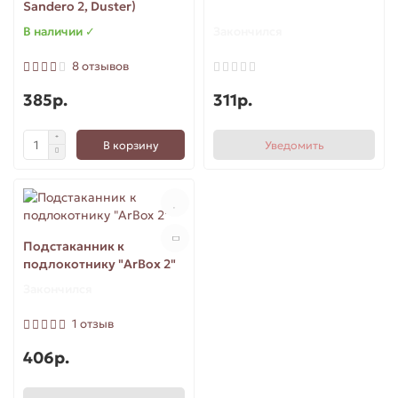
Sandero 2, Duster)
В наличии ✓
Закончился
8 отзывов
385р.
311р.
В корзину
Уведомить
Подстаканник к
подлокотнику "ArBox 2"
Закончился
1 отзыв
406р.