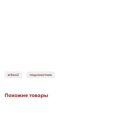
arbox2
подлокотник
Похожие товары
Лидер продаж!
Подлокотник "ArBox 2" для Lada Xray
В наличии ✓