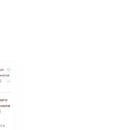
него
ннеля
|
его