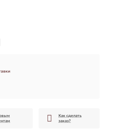
З
тавки
овым
Как сделать
ентам
заказ?