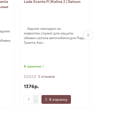
ranta
Lada Granta Fl |Kalina 2 | Datsun
льные
Задние накладки на
заднее
ковролин служат для защиты
Защитные
обивки салона автомобиля для Лада
обивки
(АБС) для
Гранта, Кал..
Защитные
для Lada G
Лифтбек, Х
В наличии ✓
В наличи
5 отзывов
1376р.
1750р.
В корзину