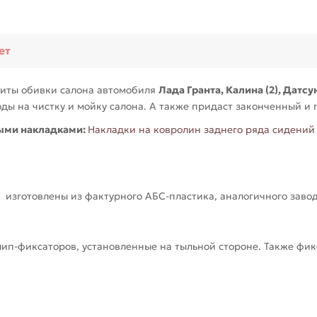
ет
щиты обивки салона автомобиля
Лада Гранта, Калина (2), Датс
оды на чистку и мойку салона. А также придаст законченный и
ыми накладками:
Накладки на ковролин заднего ряда сидений и 
зготовлены из фактурного АБС-пластика, аналогичного завод
п-фиксаторов, установленные на тыльной стороне. Также фик