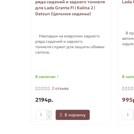
ряда сидений и заднего тоннеля
Lada 
для Lada Granta Fl | Kalina 2 |
Datsun (Цельное сиденье)
В про
Накладки на ковролин заднего
автом
ряда сидений и заднего
заднег
тоннеля служат для защиты обивки
салона..
В наличии ✓
В нал
2 отзыва
2194р.
995
В корзину