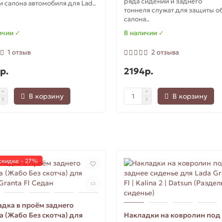
ряда сидений и заднего
и салона автомобиля для Lad..
тоннеля служат для защиты о
салона..
ичии ✓
В наличии ✓
1 отзыв
2 отзыва
р.
2194р.
В корзину
В корзину
скидка: - 27%
дка в проём заднего
а (Жабо Без скотча) для
Накладки на ковролин под