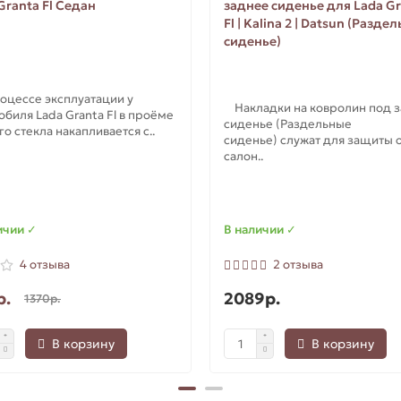
Granta Fl Седан
заднее сиденье для Lada G
Fl | Kalina 2 | Datsun (Разде
сиденье)
цессе эксплуатации у
Накладки на ковролин под 
обиля Lada Granta Fl в проёме
сиденье (Раздельные
о стекла накапливается с..
сиденье) служат для защиты 
салон..
ичии ✓
В наличии ✓
4 отзыва
2 отзыва
р.
2089р.
1370р.
В корзину
В корзину