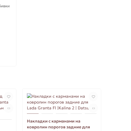
бивки
Ваша скид
Накладки с карманами на
ковролин порогов задние для