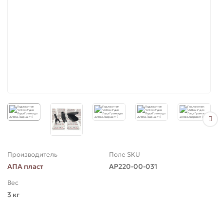
для Ларгус (Largus)
для Приора (Priora)
Производитель
Поле SKU
АПА пласт
АР220-00-031
Вес
3 кг