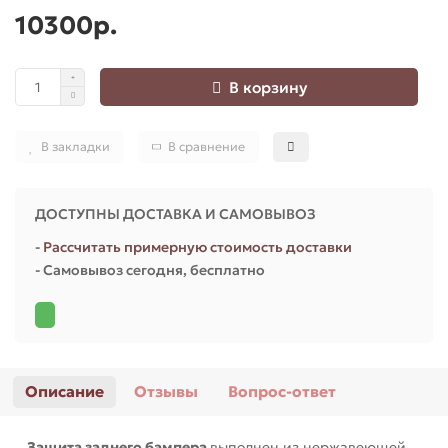
10300р.
для Ларгус (Largus)
для Приора (Priora)
В корзину
В закладки
В сравнение
ДОСТУПНЫ ДОСТАВКА И САМОВЫВОЗ
-
Рассчитать примерную стоимость доставки
- Самовывоз сегодня, бесплатно
Описание
Отзывы
Вопрос-ответ
Защита заднего бампера
выполнен из нержавеющей