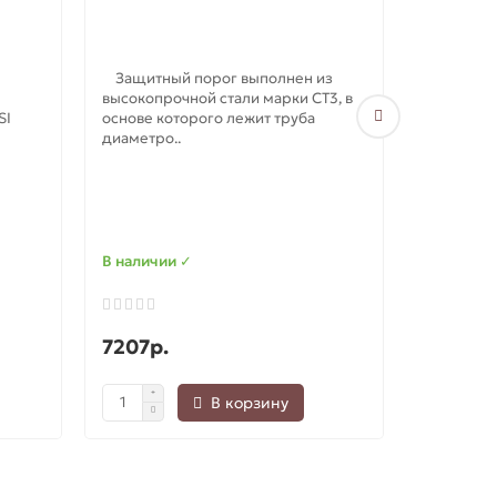
Защитный порог выполнен из
высокопрочной стали марки СТ3, в
Накладки
SI
основе которого лежит труба
диаметро..
Дастер (
Накладки
автомобиля
защитят п
момент..
В наличии ✓
В наличи
1
7207р.
1190р.
В корзину