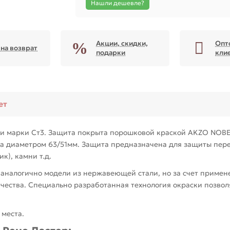
Нашли дешевле?
Акции, скидки,
Опт
 на возврат
подарки
кли
ет
и марки Ст3. Защита покрыта порошковой краской AKZO NOBEL
ба диаметром 63/51мм. Защита предназначена для защиты пер
к), камни т.д.
алогично модели из нержавеющей стали, но за счет применен
качества. Специально разработанная технология окраски позво
 места.