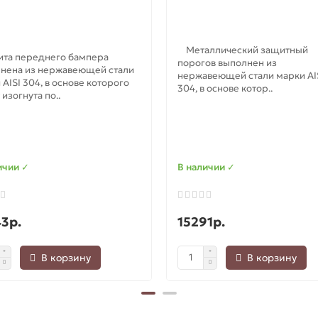
Металлический защитный
та переднего бампера
порогов выполнен из
нена из нержавеющей стали
нержавеющей стали марки AI
 AISI 304, в основе которого
304, в основе котор..
изогнута по..
ичии ✓
В наличии ✓
3р.
15291р.
В корзину
В корзину