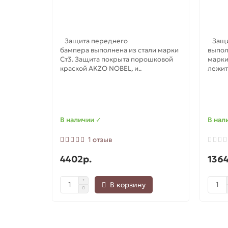
Защита переднего
Защи
бампера выполнена из стали марки
выпол
Ст3. Защита покрыта порошковой
марки
краской AKZO NOBEL, и..
лежит 
В наличии ✓
В нал
1 отзыв
4402р.
1364
В корзину