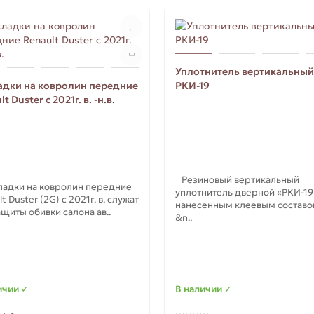
Уплотнитель вертикальный
адки на ковролин передние
РКИ-19
t Duster с 2021г. в. -н.в.
Резиновый вертикальный
дки на ковролин передние
уплотнитель дверной «РКИ-19
t Duster (2G) с 2021г. в. служат
нанесенным клеевым состав
ащиты обивки салона ав..
&n..
ичии ✓
В наличии ✓