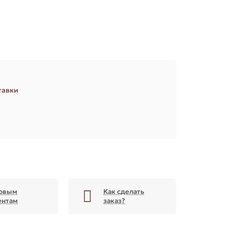
З
тавки
овым
Как сделать
ентам
заказ?