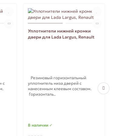
Уплотнители нижней кромки
двери для Lada Largus, Renault
Резиновый горизонтальный
» с
уплотнитель низа дверей с
ом.
нанесенным клеевым составом.
Расширит
Горизонталь..
Renault Du
Расширит
Renault Dus
Накладка 
В наличии ✓
В наличи