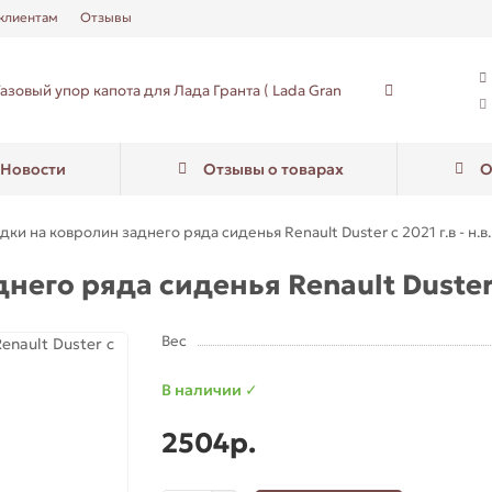
клиентам
Отзывы
Новости
Отзывы о товарах
О
дки на ковролин заднего ряда сиденья Renault Duster с 2021 г.в - н.в.
его ряда сиденья Renault Duster с 
Вес
В наличии ✓
2504р.