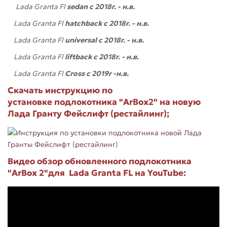
Lada Granta Fl
sedan
с
2018г. - н.в.
Lada Granta Fl
hatchback
с
2018г.
- н.в.
Lada Granta Fl
universal с
2018г.
- н.в.
Lada Granta Fl
liftback с
2018г.
- н.в.
Lada Granta Fl
Cross с 2019г -н.в.
Скачать инструкцию по
установке подлокотника "ArBox2" на новую
Лада Гранту Фейслифт (рестайлинг);
Видео обзор обновленного подлокотника
"ArBox 2"для Lada Granta FL на YouTube: