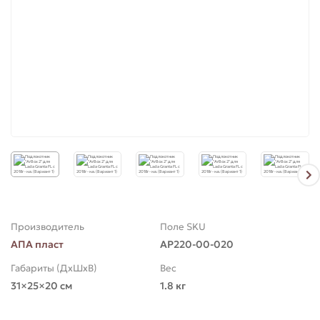
для Ларгус (Largus)
для Приора (Priora)
Производитель
Поле SKU
АПА пласт
АР220-00-020
Габариты (ДхШхВ)
Вес
31×25×20 см
1.8 кг