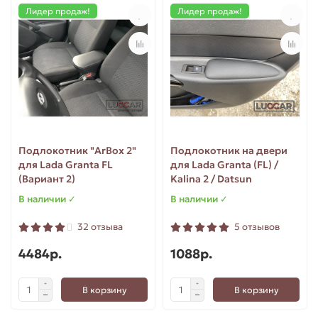
Лидер продаж!
Лидер продаж!
Подлокотник "ArBox 2"
Подлокотник на двери
для Lada Granta FL
для Lada Granta (FL) /
(Вариант 2)
Kalina 2 / Datsun
В наличии ✓
В наличии ✓
32 отзыва
5 отзывов
4484р.
1088р.
В корзину
В корзину