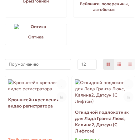
Брызговики
Рейлинги, поперечины,
автобоксы
для Ларгус (Largus)
для Приора (Priora)
Оптика
Кронштейн крепления
видео регистратора
Откидной подлокотник
для Лада Гранта Люкс,
Калина2, Датсун (С
Лифтом)
Требуется уточнение
В наличии ✓