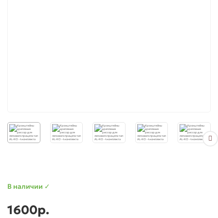
для Ларгус (Largus)
для Приора (Priora)
В наличии ✓
1600р.