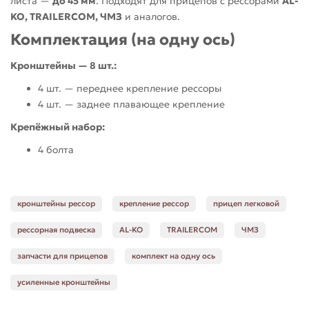
листа —
до 45 мм
. Подходят для прицепов с рессорами
AL-
KO, TRAILERCOM, ЧМЗ
и аналогов.
Комплектация (на одну ось)
Кронштейны — 8 шт.:
4 шт. — переднее крепление рессоры
4 шт. — заднее плавающее крепление
Крепёжный набор:
4 болта
кронштейны рессор
крепление рессор
прицеп легковой
рессорная подвеска
AL-KO
TRAILERCOM
ЧМЗ
запчасти для прицепов
комплект на одну ось
усиленные кронштейны