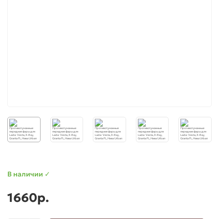
для Ларгус (Largus)
для Приора (Priora)
В наличии ✓
1660р.