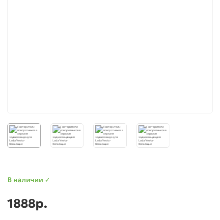
для Ларгус (Largus)
для Приора (Priora)
В наличии ✓
1888р.