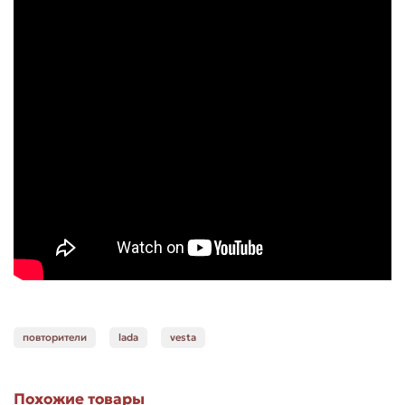
повторители
lada
vesta
Похожие товары